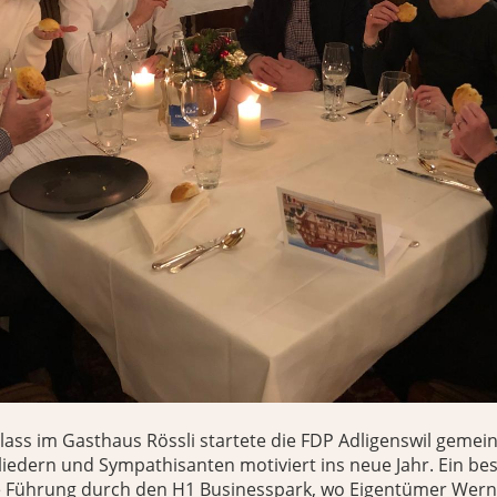
ass im Gasthaus Rössli startete die FDP Adligenswil gemei
liedern und Sympathisanten motiviert ins neue Jahr. Ein b
ie Führung durch den H1 Businesspark, wo Eigentümer Wer