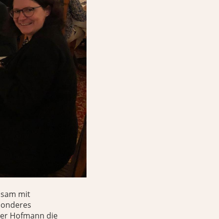
nsam mit
esonderes
ner Hofmann die