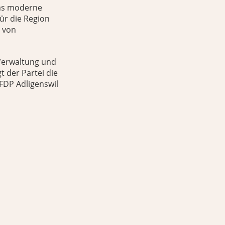
Das moderne
ür die Region
g von
e Verwaltung und
 der Partei die
 FDP Adligenswil